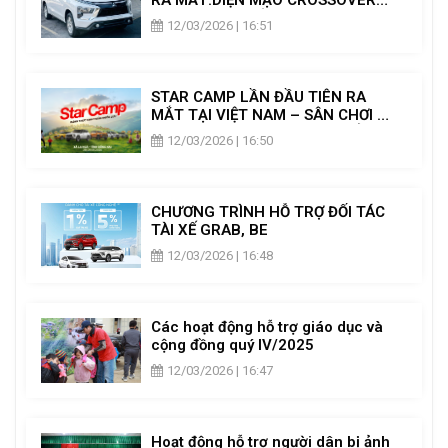
MỚI & NÂNG CẤP TIỆN NGHI
12/03/2026 | 16:51
STAR CAMP LẦN ĐẦU TIÊN RA
MẮT TẠI VIỆT NAM – SÂN CHƠI DÃ
NGOẠI DÀNH RIÊNG CHO CHỦ XE
12/03/2026 | 16:50
MITSUBISHI
CHƯƠNG TRÌNH HỖ TRỢ ĐỐI TÁC
TÀI XẾ GRAB, BE
12/03/2026 | 16:48
Các hoạt động hỗ trợ giáo dục và
cộng đồng quý IV/2025
12/03/2026 | 16:47
Hoạt động hỗ trợ người dân bị ảnh