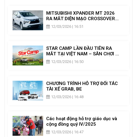
MITSUBISHI XPANDER MT 2026
RA MẮT:DIỆN MẠO CROSSOVER
MỚI & NÂNG CẤP TIỆN NGHI
12/03/2026 | 16:51
STAR CAMP LẦN ĐẦU TIÊN RA
MẮT TẠI VIỆT NAM – SÂN CHƠI DÃ
NGOẠI DÀNH RIÊNG CHO CHỦ XE
12/03/2026 | 16:50
MITSUBISHI
CHƯƠNG TRÌNH HỖ TRỢ ĐỐI TÁC
TÀI XẾ GRAB, BE
12/03/2026 | 16:48
Các hoạt động hỗ trợ giáo dục và
cộng đồng quý IV/2025
12/03/2026 | 16:47