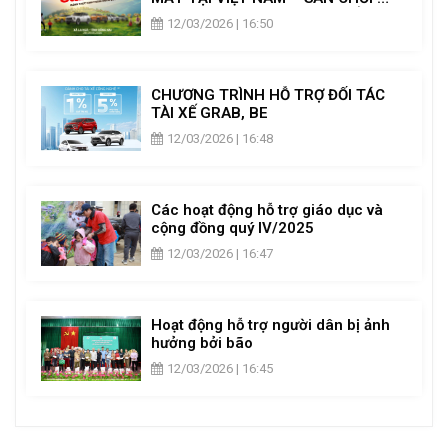
NGOẠI DÀNH RIÊNG CHO CHỦ XE
12/03/2026 | 16:50
MITSUBISHI
CHƯƠNG TRÌNH HỖ TRỢ ĐỐI TÁC
TÀI XẾ GRAB, BE
12/03/2026 | 16:48
Các hoạt động hỗ trợ giáo dục và
cộng đồng quý IV/2025
12/03/2026 | 16:47
Hoạt động hỗ trợ người dân bị ảnh
hưởng bởi bão
12/03/2026 | 16:45