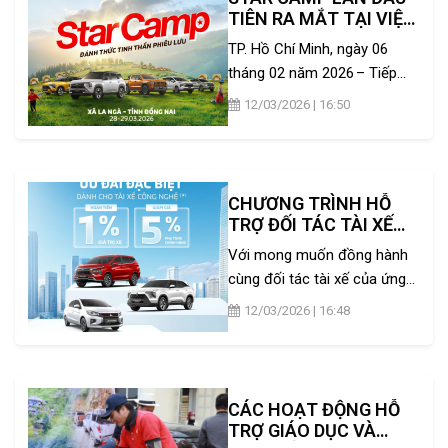
cao cấp, không gian nội thất
TIÊN RA MẮT TẠI VIỆT
tinh tế và tiện nghi ...
NAM – SÂN CHƠI DÃ
TP. Hồ Chí Minh, ngày 06
NGOẠI DÀNH RIÊNG
tháng 02 năm 2026 – Tiếp
CHO CHỦ XE
nối hành trình hơn 30 năm tại
MITSUBISHI
12/03/2026 | 16:50
Nhật Bản, Mitsubishi Motors
Việt Nam chính thức khởi
động sự kiện Star Camp –
ngày hội dã ngoại quy mô lớn
CHƯƠNG TRÌNH HỖ
dành riêng cho cộng động ...
TRỢ ĐỐI TÁC TÀI XẾ
GRAB, BE
Với mong muốn đồng hành
cùng đối tác tài xế của ứng
dụng đặt xe công nghệ Grab
12/03/2026 | 16:48
và Be, bên cạnh Chương trình
khuyến mãi hàng tháng,
Mitsubishi Motors Việt Nam
thông báo chương trình hỗ
CÁC HOẠT ĐỘNG HỖ
trợ đặc biệt, giúp khách hàng
TRỢ GIÁO DỤC VÀ
tối ...