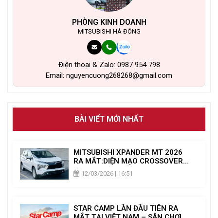
PHÒNG KINH DOANH
MITSUBISHI HÀ ĐÔNG
Điện thoại & Zalo: 0987 954 798
Email: nguyencuong268268@gmail.com
BÀI VIẾT MỚI NHẤT
MITSUBISHI XPANDER MT 2026
RA MẮT:DIỆN MẠO CROSSOVER
MỚI & NÂNG CẤP TIỆN NGHI
12/03/2026 | 16:51
STAR CAMP LẦN ĐẦU TIÊN RA
MẮT TẠI VIỆT NAM – SÂN CHƠI DÃ