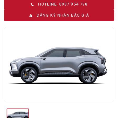
HOTLINE: 0987 954 798
ĐĂNG KÝ NHẬN BÁO GIÁ