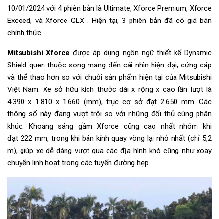
10/01/2024 với 4 phiên bản là Ultimate, Xforce Premium, Xforce
Exceed, và Xforce GLX . Hiện tại, 3 phiên bản đã có giá bán
chính thức.
Mitsubishi Xforce
được áp dụng ngôn ngữ thiết kế Dynamic
Shield quen thuộc song mang đến cái nhìn hiện đại, cứng cáp
và thể thao hơn so với chuỗi sản phẩm hiện tại của Mitsubishi
Việt Nam. Xe sở hữu kích thước dài x rộng x cao lần lượt là
4.390 x 1.810 x 1.660 (mm), trục cơ sở đạt 2.650 mm. Các
thông số này đang vượt trội so với những đối thủ cùng phân
khúc. Khoảng sáng gầm Xforce cũng cao nhất nhóm khi
đạt 222 mm, trong khi bán kính quay vòng lại nhỏ nhất (chỉ 5,2
m), giúp xe dễ dàng vượt qua các địa hình khó cũng như xoay
chuyển linh hoạt trong các tuyến đường hẹp.