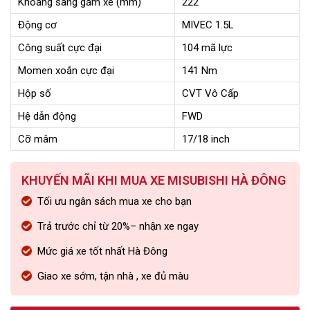
Khoảng sáng gầm xe (mm)
222
Động cơ
MIVEC 1.5L
Công suất cực đại
104 mã lực
Momen xoắn cực đại
141 Nm
Hộp số
CVT Vô Cấp
Hệ dẫn động
FWD
Cỡ mâm
17/18 inch
KHUYẾN MÃI KHI MUA XE MISUBISHI HÀ ĐÔNG
Tối ưu ngân sách mua xe cho bạn
Trả trước chỉ từ 20%– nhận xe ngay
Mức giá xe tốt nhất Hà Đông
Giao xe sớm, tận nhà , xe đủ màu